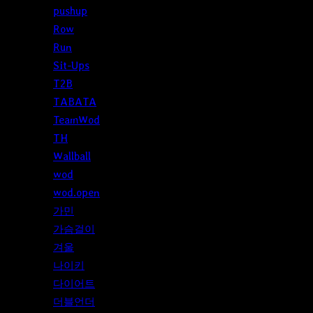
pushup
Row
Run
Sit-Ups
T2B
TABATA
TeamWod
TH
Wallball
wod
wod.open
가민
가슴걸이
겨울
나이키
다이어트
더블언더