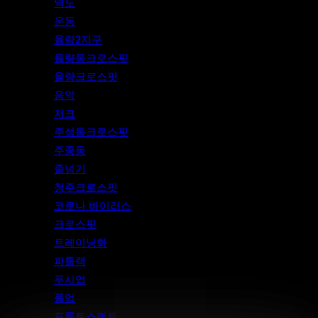
역도
운동
율량2지구
율량동크로스핏
율량크로스핏
음악
저크
주성동크로스핏
주중동
줄넘기
청주크로스핏
코로나 바이러스
크로스핏
트레이닝화
파틀랙
푸시업
풀업
프론트스쿼트