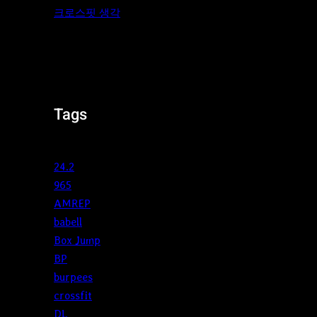
크로스핏 생각
Tags
24.2
965
AMREP
babell
Box Jump
BP
burpees
crossfit
DL