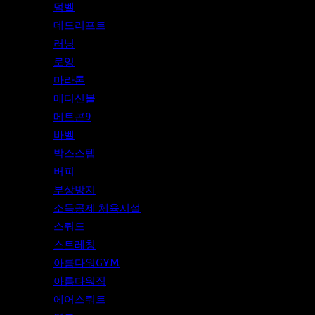
덤벨
데드리프트
러닝
로잉
마라톤
메디신볼
메트콘9
바벨
박스스텝
버피
부상방지
소득공제 체육시설
스쿼드
스트레칭
아름다워GYM
아름다워짐
에어스쿼트