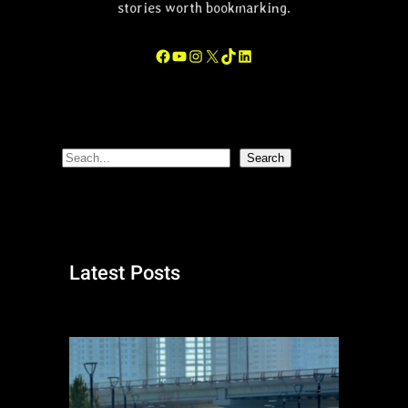
stories worth bookmarking.
크
로
Facebook
YouTube
Instagram
X
TikTok
LinkedIn
스
핏
S
Search
e
a
r
c
Latest Posts
h