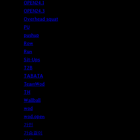
OPEN24.1
OPEN24.3
Overhead squat
PU
pushup
Row
Run
Sit-Ups
T2B
TABATA
TeamWod
TH
Wallball
wod
wod.open
가민
가슴걸이