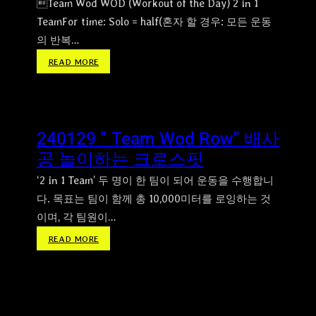
Team Wod WOD (Workout of the Day) 2 in 1
TeamFor time: Solo = half(혼자 할 경우: 모든 운동
의 반복…
:
READ MORE
2
4
0
5
240129 ” Team Wod Row” 배사
2
공 놀이하는 크로스핏
3
“
‘2 in 1 Team’ 두 명이 한 팀이 되어 운동을 수행합니
T
다. 목표는 팀이 함께 총 10,000미터를 로잉하는 것
E
이며, 각 팀원이…
A
M
:
READ MORE
W
2
O
4
D
0
”
1
줄
2