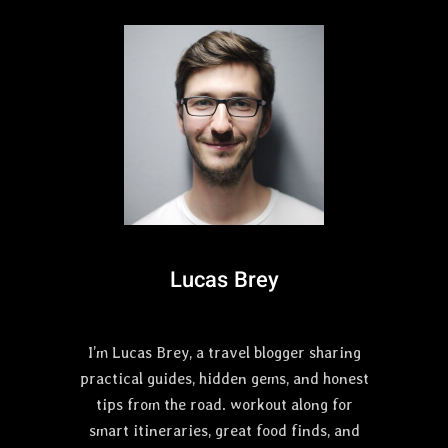
넘
9
기
”
와
T
스
E
쿼
A
트
M
W
O
D
R
O
W
Lucas Brey
”
배
사
I’m Lucas Brey, a travel blogger sharing
공
놀
practical guides, hidden gems, and honest
이
tips from the road. workout along for
하
smart itineraries, great food finds, and
는