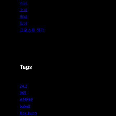
러닝
소식
영상
일상
크로스핏 생각
Tags
24.2
965
AMREP
babell
Box Jump