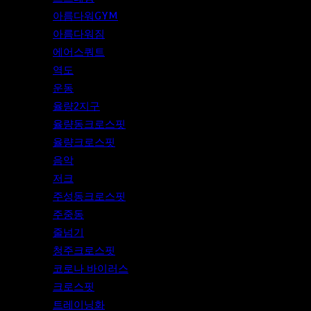
아름다워GYM
아름다워짐
에어스쿼트
역도
운동
율량2지구
율량동크로스핏
율량크로스핏
음악
저크
주성동크로스핏
주중동
줄넘기
청주크로스핏
코로나 바이러스
크로스핏
트레이닝화