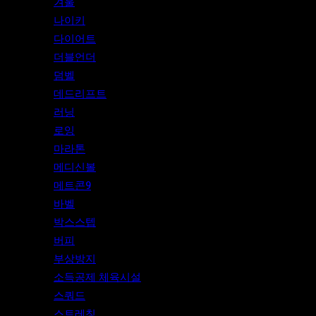
겨울
나이키
다이어트
더블언더
덤벨
데드리프트
러닝
로잉
마라톤
메디신볼
메트콘9
바벨
박스스텝
버피
부상방지
소득공제 체육시설
스쿼드
스트레칭