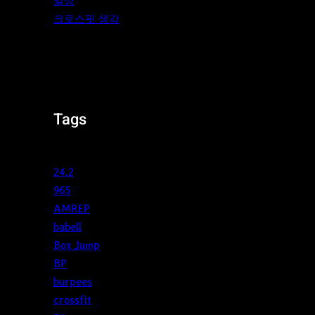
일상
크로스핏 생각
Tags
24.2
965
AMREP
babell
Box Jump
BP
burpees
crossfit