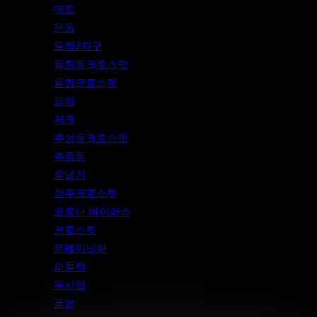
역도
운동
율량2지구
율량동크로스핏
율량크로스핏
음악
저크
주성동크로스핏
주중동
줄넘기
청주크로스핏
코로나 바이러스
크로스핏
트레이닝화
파틀랙
푸시업
풀업