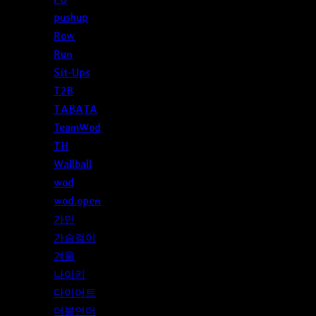
pushup
Row
Run
Sit-Ups
T2B
TABATA
TeamWod
TH
Wallball
wod
wod.open
가민
가슴걸이
겨울
나이키
다이어트
더블언더