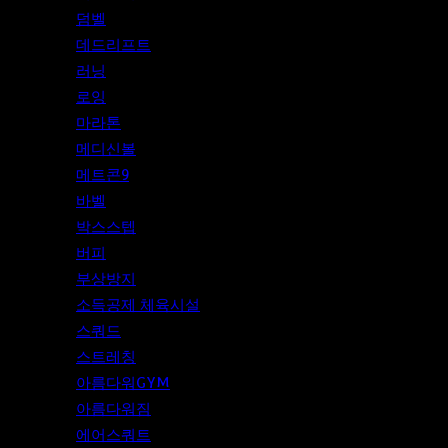
덤벨
데드리프트
러닝
로잉
마라톤
메디신볼
메트콘9
바벨
박스스텝
버피
부상방지
소득공제 체육시설
스쿼드
스트레칭
아름다워GYM
아름다워짐
에어스쿼트