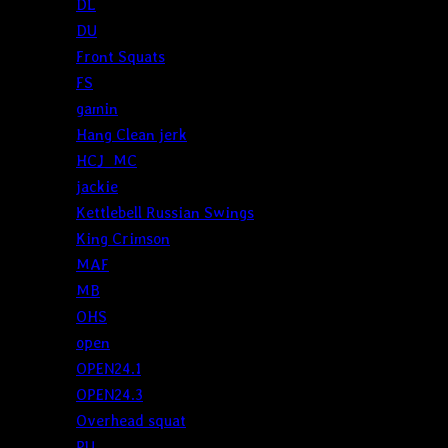
DL
DU
Front Squats
FS
gamin
Hang Clean jerk
HCJ_MC
jackie
Kettlebell Russian Swings
King Crimson
MAF
MB
OHS
open
OPEN24.1
OPEN24.3
Overhead squat
PU