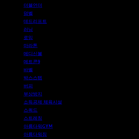
더블언더
덤벨
데드리프트
러닝
로잉
마라톤
메디신볼
메트콘9
바벨
박스스텝
버피
부상방지
소득공제 체육시설
스쿼드
스트레칭
아름다워GYM
아름다워짐