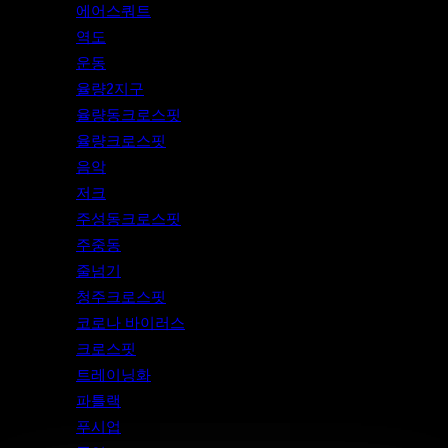
에어스쿼트
역도
운동
율량2지구
율량동크로스핏
율량크로스핏
음악
저크
주성동크로스핏
주중동
줄넘기
청주크로스핏
코로나 바이러스
크로스핏
트레이닝화
파틀랙
푸시업