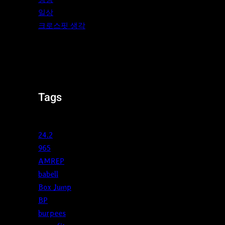
일상
크로스핏 생각
Tags
24.2
965
AMREP
babell
Box Jump
BP
burpees