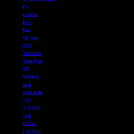
PU
pushup
Row
Run
Sit-Ups
T2B
TABATA
TeamWod
TH
Wallball
wod
wod.open
가민
가슴걸이
겨울
나이키
다이어트