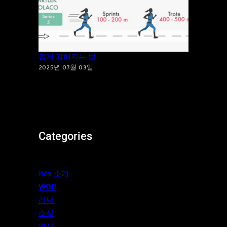
지루한 달리기는 이제 그만! ‘파틀렉’으로 즐
겁게 강해지는 법
2025년 07월 03일
Categories
Box 소개
WOD
러닝
소식
영상