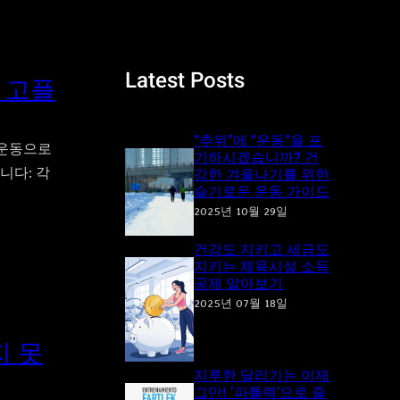
a
r
c
Latest Posts
, 고플
h
“추위”에 “운동”을 포
지 운동으로
기하시겠습니까? 건
니다: 각
강한 겨울나기를 위한
슬기로운 운동 가이드
2025년 10월 29일
건강도 지키고 세금도
지키는 체육시설 소득
공제 알아보기
2025년 07월 18일
지 못
지루한 달리기는 이제
그만! ‘파틀렉’으로 즐