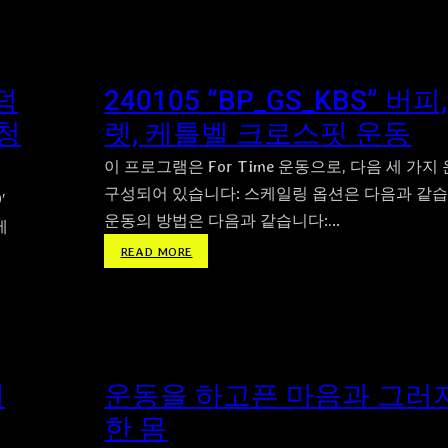
1
리
1
위
5
에
“
바
 덤
240105 “BP_GS_KBS” 버피
B
벨
P
청
렛, 케틀벨 크로스핏 운동
들
_
고
F
이 프로그램은 For Time 운동으로, 다음 세 가
앉
S
았
구성되어 있습니다: 스케일링 옵션은 다음과 같습
′
”
다
운동의 방법은 다음과 같습니다:…
에
버
일
:
READ MORE
핏
어
2
과
서
4
프
기
0
론
및
1
트
철
0
스
봉
5
배
운동을 하고픈 마음과 그러
쿼
발
“
트
끝
한 몸
B
크
터