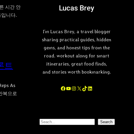
Lucas Brey
빠른 시간 안
동입니다.
I’m Lucas Brey, a travel blogger
sharing practical guides, hidden
gems, and honest tips from the
road. workout along for smart
프론트
itineraries, great food finds,
and stories worth bookmarking.
eps As
Facebook
YouTube
Instagram
X
TikTok
LinkedIn
회 반복으로
S
Search
e