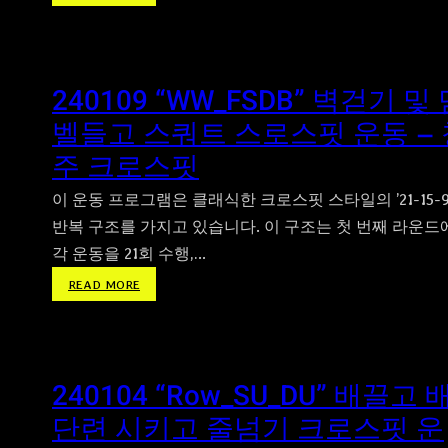
넘
2
기
0
,
2
죽
4
240109 “WW_FSDB” 벽걷기 및
음
년
의
1
벨들고 스쿼트 스로스핏 운동 – 
덤
월
주 크로스핏
벨
1
프
6
이 운동 프로그램은 클래식한 크로스핏 스타일의 ’21-15-9
레
일
스
반복 구조를 가지고 있습니다. 이 구조는 첫 번째 라운드
운
크
각 운동을 21회 수행,…
동
로
(
:
READ MORE
스
화
2
핏
)
4
운
”
0
동
P
1
240104 “Row_SU_DU” 배끌고 
P
0
_
9
단련 시키고 줄넘기 크로스핏 운
B
“