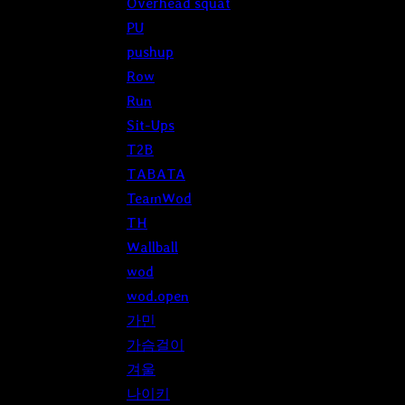
Overhead squat
PU
pushup
Row
Run
Sit-Ups
T2B
TABATA
TeamWod
TH
Wallball
wod
wod.open
가민
가슴걸이
겨울
나이키