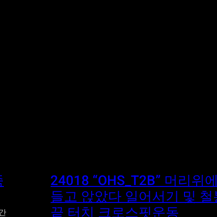
죽
24018 “OHS_T2B” 머리위
들고 앉았다 일어서기 및 
끝 터치 크로스핏운동
시간