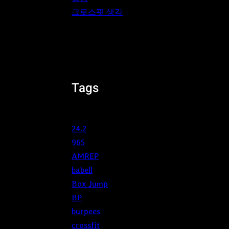
크로스핏 생각
Tags
24.2
965
AMREP
babell
Box Jump
BP
burpees
crossfit