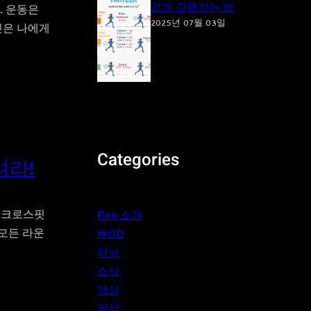
겁게 강해지는 법
All. 운동은
2025년 07월 03일
핏은 나에게
Categories
려라!
’ 크로스핏
Box 소개
 모든 라운
WOD
러닝
소식
영상
일상