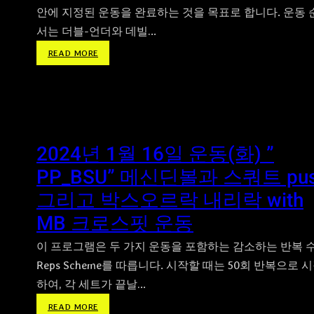
안에 지정된 운동을 완료하는 것을 목표로 합니다. 운동 
서는 더블-언더와 데빌…
:
READ MORE
2
4
0
1
1
9
2024년 1월 16일 운동(화) ”
“
PP_BSU” 메신딘볼과 스쿼트 pu
D
U
그리고 박스오르락 내리락 with
_
MB 크로스핏 운동
D
P
이 프로그램은 두 가지 운동을 포함하는 감소하는 반복 
”
Reps Scheme를 따릅니다. 시작할 때는 50회 반복으로 
이
하여, 각 세트가 끝날…
단
줄
:
READ MORE