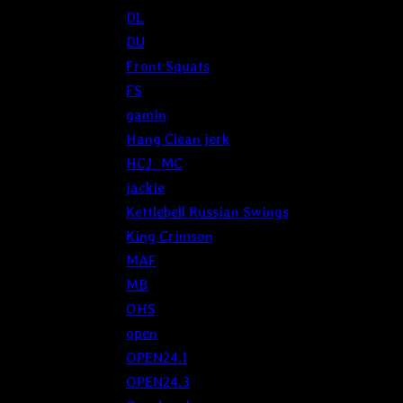
DL
DU
Front Squats
FS
gamin
Hang Clean jerk
HCJ_MC
jackie
Kettlebell Russian Swings
King Crimson
MAF
MB
OHS
open
OPEN24.1
OPEN24.3