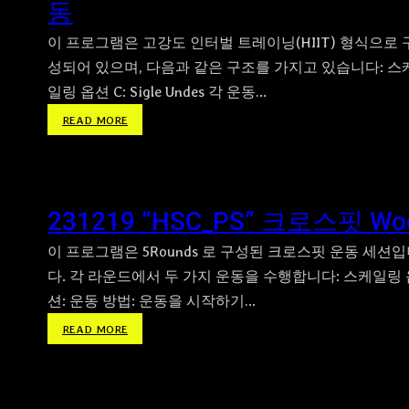
동
S
W
U
W
이 프로그램은 고강도 인터벌 트레이닝(HIIT) 형식으로 
”
_
메
성되어 있으며, 다음과 같은 구조를 가지고 있습니다: 스
F
신
일링 옵션 C: Sigle Undes 각 운동…
S
딘
D
:
READ MORE
볼
B
2
과
”
4
스
벽
0
쿼
걷
1
트
231219 “HSC_PS” 크로스핏 Wo
기
0
P
및
4
U
이 프로그램은 5Rounds 로 구성된 크로스핏 운동 세션
덤
“
S
벨
다. 각 라운드에서 두 가지 운동을 수행합니다: 스케일링 
R
H
들
션: 운동 방법: 운동을 시작하기…
O
그
고
W
리
:
READ MORE
스
_
고
2
쿼
S
박
3
트
U
스
1
스
_
오
2