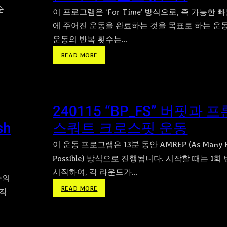
순
이 프로그램은 ‘For Time’ 방식으로, 즉 가능한 
에 주어진 운동을 완료하는 것을 목표로 하는 운
운동의 반복 횟수는…
:
READ MORE
2
4
0
1
240115 “BP_FS” 버핏과 
8
“
sh
스쿼트 크로스핏 운동
O
H
이 운동 프로그램은 13분 동안 AMREP (As Many R
S
Possible) 방식으로 진행됩니다. 시작할 때는 1
_
시작하여, 각 라운드가…
T
수의
:
READ MORE
2
시작
2
B
4
”
0
머