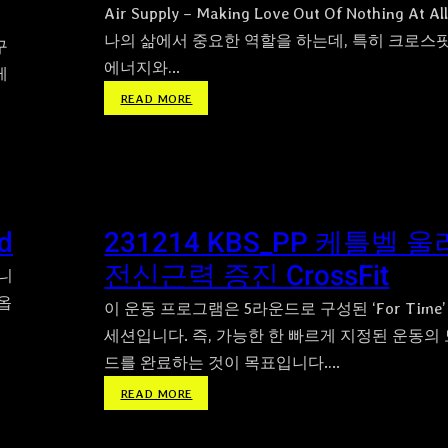
P
로
치
Air Supply – Making Love Out Of Nothing At 
_
스
크
나의 삶에서 중요한 역할을 하는데, 특히 크로스
G
구
핏
로
에너지와…
S
운
스
케
_
동
핏
:
READ MORE
K
운
운
B
동
동
S
을
”
하
버
고
피
픈
d
231214 KBS_PP 케틀벨 울
,
마
전신근력 증진 CrossFit
고
음
입니
플
과
옵
이 운동 프로그램은 5라운드로 구성된 ‘For Time
렛
그
,
세션입니다. 즉, 가능한 한 빠르게 지정된 운동의
러
케
드를 완료하는 것이 목표입니다.…
지
틀
못
:
READ MORE
벨
한
2
크
몸
3
로