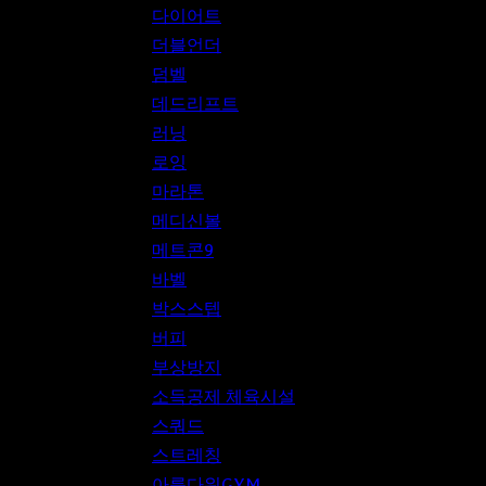
다이어트
더블언더
덤벨
데드리프트
러닝
로잉
마라톤
메디신볼
메트콘9
바벨
박스스텝
버피
부상방지
소득공제 체육시설
스쿼드
스트레칭
아름다워GYM