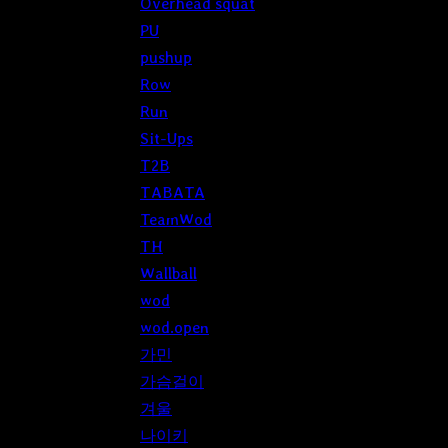
Overhead squat
PU
pushup
Row
Run
Sit-Ups
T2B
TABATA
TeamWod
TH
Wallball
wod
wod.open
가민
가슴걸이
겨울
나이키