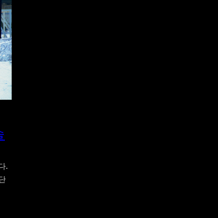
슬
다.
단