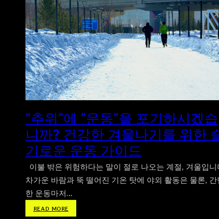
“추위”에 “운동”을 포기하시겠습
니까? 건강한 겨울나기를 위한 
기로운 운동 가이드
이불 밖은 위험하다는 말이 절로 나오는 계절, 겨울입니
차가운 바람과 뚝 떨어진 기온 탓에 야외 활동은 물론, 간
한 운동마저…
:
READ MORE
“