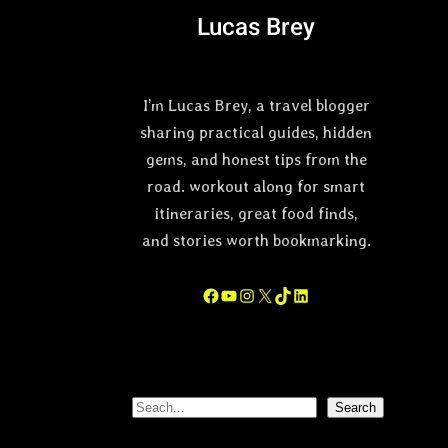
Lucas Brey
I’m Lucas Brey, a travel blogger
sharing practical guides, hidden
gems, and honest tips from the
road. workout along for smart
itineraries, great food finds,
and stories worth bookmarking.
Facebook
YouTube
Instagram
X
TikTok
LinkedIn
S
Search
e