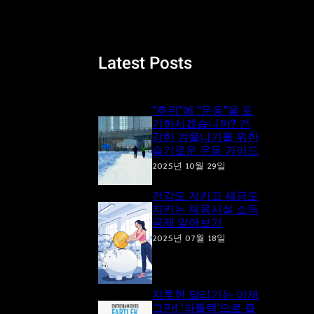
a
r
c
Latest Posts
h
“추위”에 “운동”을 포
기하시겠습니까? 건
강한 겨울나기를 위한
슬기로운 운동 가이드
2025년 10월 29일
건강도 지키고 세금도
지키는 체육시설 소득
공제 알아보기
2025년 07월 18일
지루한 달리기는 이제
그만! ‘파틀렉’으로 즐