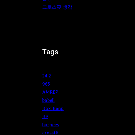
크로스핏 생각
Tags
24.2
965
AMREP
babell
Box Jump
BP
burpees
crossfit