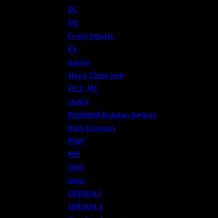
DL
DU
Front Squats
FS
gamin
Hang Clean jerk
HCJ_MC
jackie
Kettlebell Russian Swings
King Crimson
MAF
MB
OHS
open
OPEN24.1
OPEN24.3