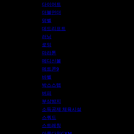
다이어트
더블언더
덤벨
데드리프트
러닝
로잉
마라톤
메디신볼
메트콘9
바벨
박스스텝
버피
부상방지
소득공제 체육시설
스쿼드
스트레칭
아름다워GYM