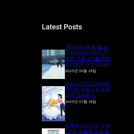
a
r
c
Latest Posts
h
“추위”에 “운동”을 포
기하시겠습니까? 건
강한 겨울나기를 위한
슬기로운 운동 가이드
2025년 10월 29일
건강도 지키고 세금도
지키는 체육시설 소득
공제 알아보기
2025년 07월 18일
지루한 달리기는 이제
그만! ‘파틀렉’으로 즐