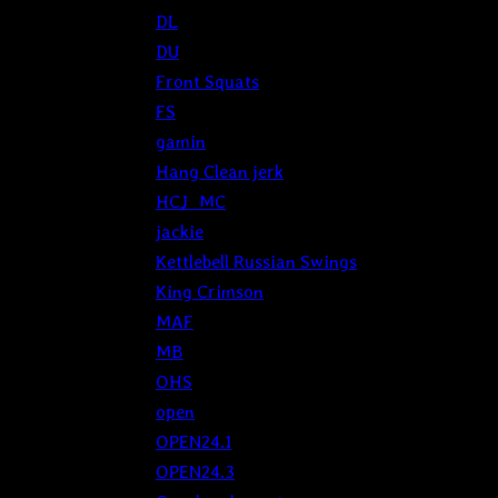
DL
DU
Front Squats
FS
gamin
Hang Clean jerk
HCJ_MC
jackie
Kettlebell Russian Swings
King Crimson
MAF
MB
OHS
open
OPEN24.1
OPEN24.3