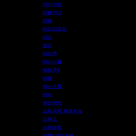
다이어트
더블언더
덤벨
데드리프트
러닝
로잉
마라톤
메디신볼
메트콘9
바벨
박스스텝
버피
부상방지
소득공제 체육시설
스쿼드
스트레칭
아름다워GYM