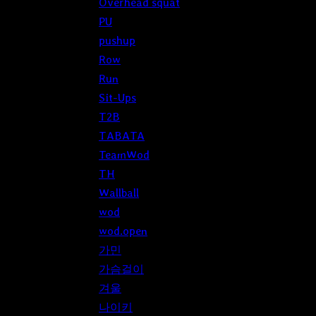
Overhead squat
PU
pushup
Row
Run
Sit-Ups
T2B
TABATA
TeamWod
TH
Wallball
wod
wod.open
가민
가슴걸이
겨울
나이키