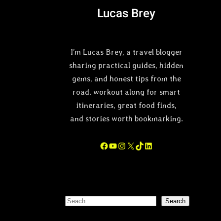
Lucas Brey
I’m Lucas Brey, a travel blogger
sharing practical guides, hidden
gems, and honest tips from the
road. workout along for smart
itineraries, great food finds,
and stories worth bookmarking.
Facebook
YouTube
Instagram
X
TikTok
LinkedIn
S
Search
e