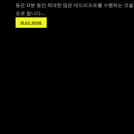
동은 12분 동안 최대한 많은 데드리프트를 수행하는 것을
표로 합니다.…
:
READ MORE
2
4
0
5
2
0
“
R
O
W
_
D
L
”
노
젓