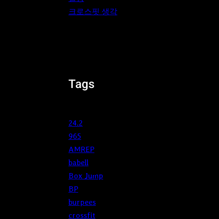
크로스핏 생각
Tags
24.2
965
AMREP
babell
Box Jump
BP
burpees
crossfit