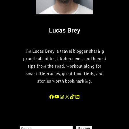
러
너
9
6
5
Lucas Brey
완
벽
활
I’m Lucas Brey, a travel blogger sharing
용
가
practical guides, hidden gems, and honest
이
tips from the road. workout along for
드
smart itineraries, great food finds, and
stories worth bookmarking.
Facebook
YouTube
Instagram
X
TikTok
LinkedIn
Search