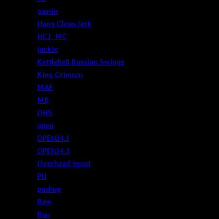
gamin
Hang Clean jerk
HCJ_MC
jackie
Kettlebell Russian Swings
King Crimson
MAF
MB
OHS
open
OPEN24.1
OPEN24.3
Overhead squat
PU
pushup
Row
Run