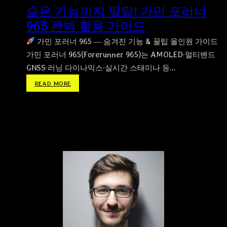
숨은 기능까지 탈탈! 가민 포러너
965 완벽 활용 가이드
가민 포러너 965 ― 숨겨진 기능 & 꿀팁 올인원 가이드
가민 포러너 965(Forerunner 965)는 AMOLED·멀티밴드
GNSS·러닝 다이나믹스·실시간 스태미나 등…
:
READ MORE
숨
은
기
능
까
지
탈
탈
!
가
민
포