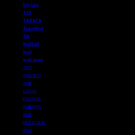
Sit-Ups
T2B
TABATA
TeamWod
TH
Wallball
wod
wod.open
가민
가슴걸이
겨울
나이키
다이어트
더블언더
덤벨
데드리프트
러닝