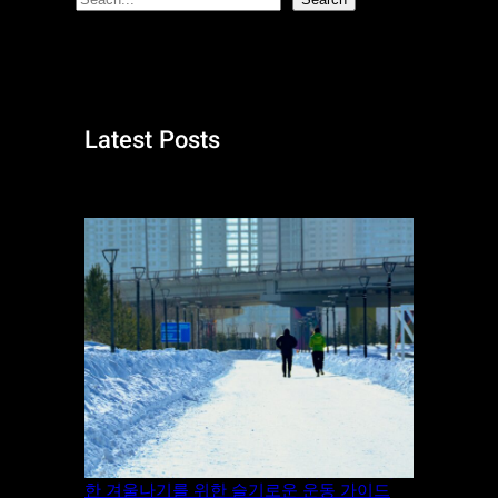
S
e
a
r
c
Latest Posts
h
“추위”에 “운동”을 포기하시겠습니까? 건강
한 겨울나기를 위한 슬기로운 운동 가이드