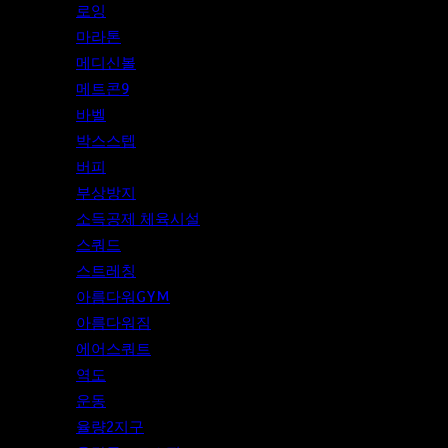
로잉
마라톤
메디신볼
메트콘9
바벨
박스스텝
버피
부상방지
소득공제 체육시설
스쿼드
스트레칭
아름다워GYM
아름다워짐
에어스쿼트
역도
운동
율량2지구