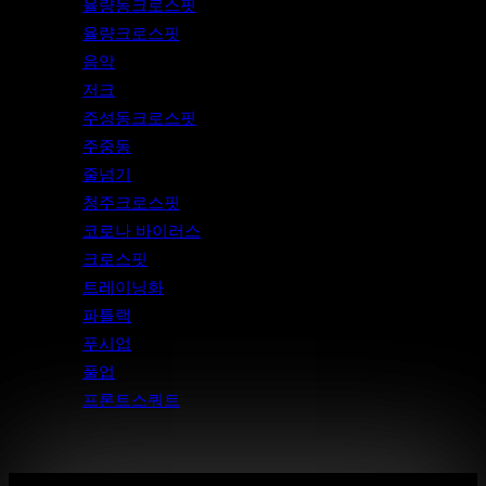
율량동크로스핏
율량크로스핏
음악
저크
주성동크로스핏
주중동
줄넘기
청주크로스핏
코로나 바이러스
크로스핏
트레이닝화
파틀랙
푸시업
풀업
프론트스쿼트