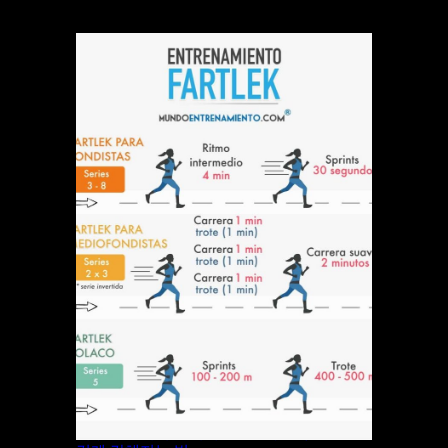
지루한 달리기는 이제 그만! ‘파틀렉’으로 즐