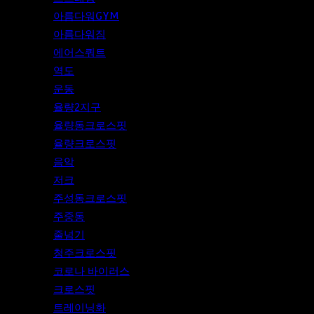
아름다워GYM
아름다워짐
에어스쿼트
역도
운동
율량2지구
율량동크로스핏
율량크로스핏
음악
저크
주성동크로스핏
주중동
줄넘기
청주크로스핏
코로나 바이러스
크로스핏
트레이닝화