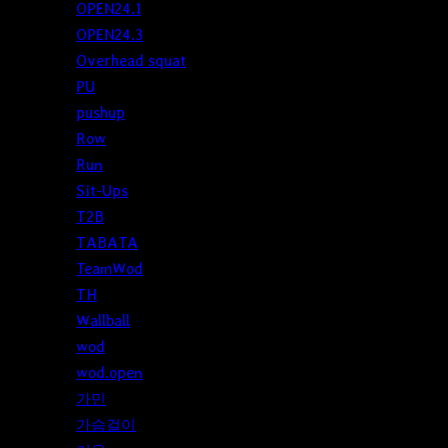
OPEN24.1
OPEN24.3
Overhead squat
PU
pushup
Row
Run
Sit-Ups
T2B
TABATA
TeamWod
TH
Wallball
wod
wod.open
가민
가슴걸이