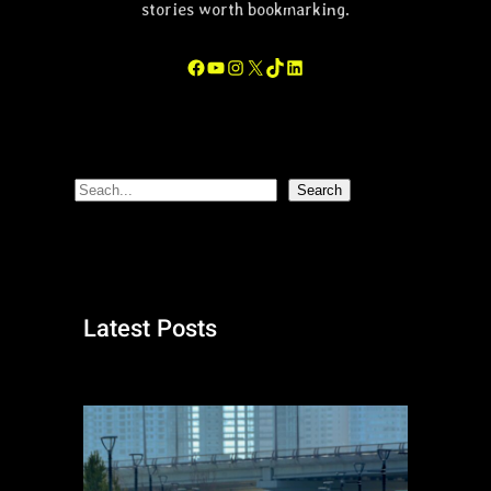
stories worth bookmarking.
어
서
Facebook
YouTube
Instagram
X
TikTok
LinkedIn
오
르
자
S
Search
e
a
r
c
Latest Posts
h