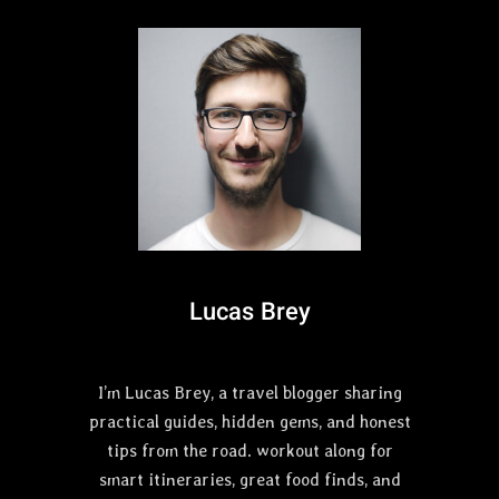
”
8
온
“
몸
R
을
O
화
W
끈
_
하
D
게
U
F
_
I
V
R
U
E
P
Lucas Brey
W
”
O
물
R
살
K
I’m Lucas Brey, a travel blogger sharing
을
S
가
practical guides, hidden gems, and honest
르
tips from the road. workout along for
고
smart itineraries, great food finds, and
뛰