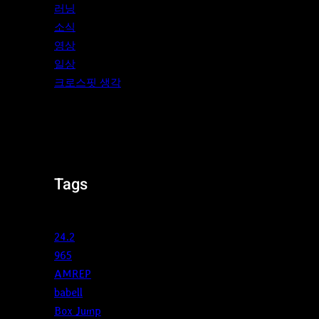
러닝
소식
영상
일상
크로스핏 생각
Tags
24.2
965
AMREP
babell
Box Jump