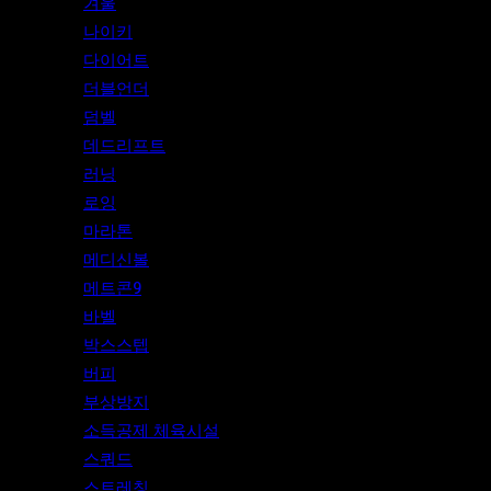
겨울
나이키
다이어트
더블언더
덤벨
데드리프트
러닝
로잉
마라톤
메디신볼
메트콘9
바벨
박스스텝
버피
부상방지
소득공제 체육시설
스쿼드
스트레칭