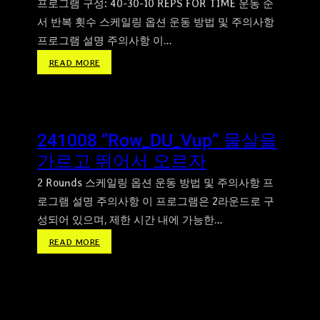
프로그램 구성: 40-30-10 REPS FOR TIME 운동 순
서 반복 횟수 스케일링 옵션 운동 방법 및 주의사항
프로그램 설명 주의사항 이…
:
READ MORE
2
4
1
0
241008 “Row_DU_Vup” 물살을
1
가르고 뛰어서 오르자
1
“
2 Rounds 스케일링 옵션 운동 방법 및 주의사항 프
F
로그램 설명 주의사항 이 프로그램은 2라운드로 구
I
성되어 있으며, 제한 시간 내에 가능한…
R
E
:
READ MORE
W
2
O
4
R
1
K
0
S
0