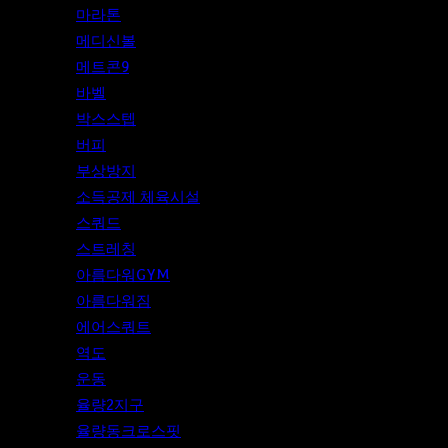
마라톤
메디신볼
메트콘9
바벨
박스스텝
버피
부상방지
소득공제 체육시설
스쿼드
스트레칭
아름다워GYM
아름다워짐
에어스쿼트
역도
운동
율량2지구
율량동크로스핏