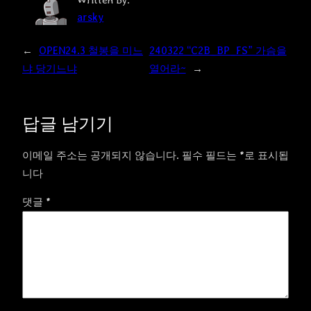
arsky
←
OPEN24.3 철봉을 미느
240322 “C2B_BP_FS” 가슴을
냐 당기느냐
열어라~
→
답글 남기기
이메일 주소는 공개되지 않습니다.
필수 필드는
*
로 표시됩
니다
댓글
*