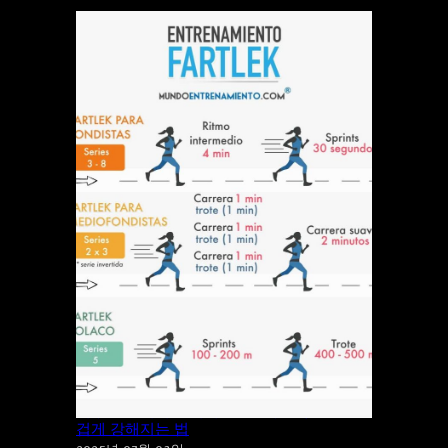
지루한 달리기는 이제 그만! ‘파틀렉’으로 즐
겁게 강해지는 법