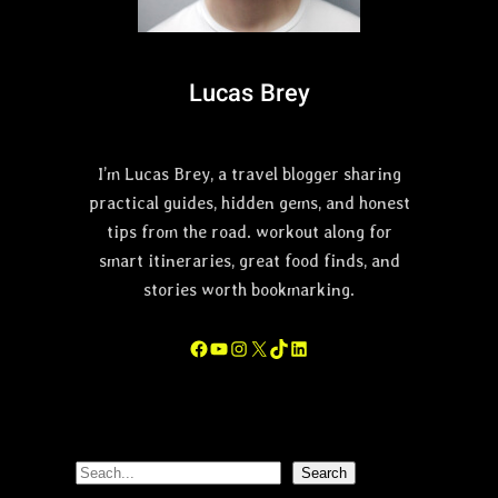
Lucas Brey
I’m Lucas Brey, a travel blogger sharing
practical guides, hidden gems, and honest
tips from the road. workout along for
smart itineraries, great food finds, and
stories worth bookmarking.
Facebook
YouTube
Instagram
X
TikTok
LinkedIn
S
Search