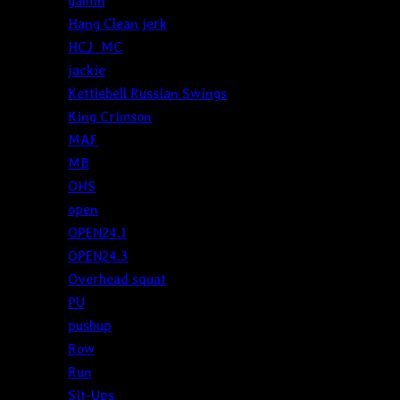
gamin
Hang Clean jerk
HCJ_MC
jackie
Kettlebell Russian Swings
King Crimson
MAF
MB
OHS
open
OPEN24.1
OPEN24.3
Overhead squat
PU
pushup
Row
Run
Sit-Ups