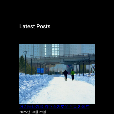
e
a
r
c
Latest Posts
h
“추위”에 “운동”을 포기하시겠습니까? 건강
한 겨울나기를 위한 슬기로운 운동 가이드
2025년 10월 29일