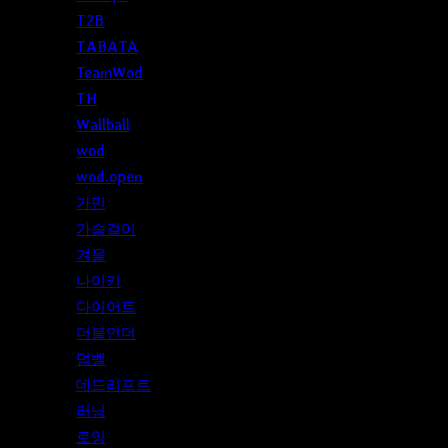
T2B
TABATA
TeamWod
TH
Wallball
wod
wod.open
가민
가슴걸이
겨울
나이키
다이어트
더블언더
덤벨
데드리프트
러닝
로잉