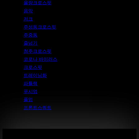
율량크로스핏
음악
저크
주성동크로스핏
주중동
줄넘기
청주크로스핏
코로나 바이러스
크로스핏
트레이닝화
파틀랙
푸시업
풀업
프론트스쿼트